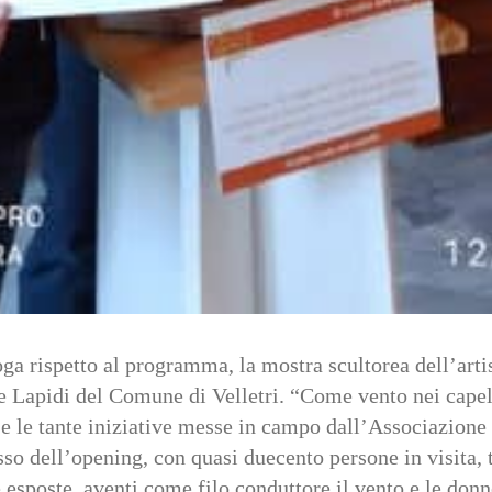
ga rispetto al programma, la mostra scultorea dell’arti
le Lapidi del Comune di Velletri. “Come vento nei capell
e le tante iniziative messe in campo dall’Associazione
esso dell’opening, con quasi duecento persone in visita,
re esposte, aventi come filo conduttore il vento e le do