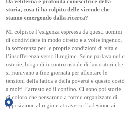
Da veliterna e profonda conoscitrice della
storia, cosa ti ha colpito delle vicende che
stanno emergendo dalla ricerca?
Mi colpisce l’esigenza espressa da questi uomini
di condividere in modo diretto e a volte ingenuo,
la sofferenza per le proprie condizioni di vita e
l’insofferenza verso il regime. Se ne parlava nelle
osterie, luogo di incontro usuale di lavoratori che
si riunivano a fine giornata per allentare le
tensioni della fatica e della povertà e questo costò
a molti l’arresto ed il confino. Ci sono poi storie
di coloro che pensarono a forme organizzate di
opposizione al regime attraverso l’adesione ai
partiti politici antifascisti e concorsero alla
creazione di una rete di collegamenti nei Castelli
Romani. Altrettanto interessanti e piene di