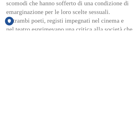
scomodi che hanno sofferto di una condizione di
emarginazione per le loro scelte sessuali.
Entrambi poeti, registi impegnati nel cinema e
nel teatro esprimevano una critica alla società che
si rivelò profetica. Pasolini, ormai affermato e
riconosciuto come uno dei maggiori poeti e come
straordinario intellettuale del’900, ebbe parole
forti a sostegno di Braibanti. Di lui disse: “La sua
presenza nella letteratura è stata sempre
intelligente, discreta, priva di vanità, incapace di
invadenze”
Share